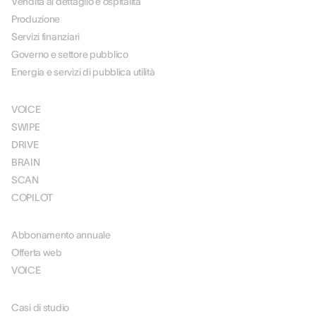
Vendita al dettaglio e ospitalità
Produzione
Servizi finanziari
Governo e settore pubblico
Energia e servizi di pubblica utilità
SOLUZIONI
VOICE
SWIPE
DRIVE
BRAIN
SCAN
COPILOT
PREZZI
Abbonamento annuale
Offerta web
VOICE
RISORSE
Casi di studio