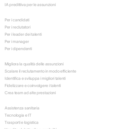
IA predittiva per le assunzioni
PER RUOLO
Per i candidati
Per i reclutatori
Per i leader dei talenti
Per i manager
Per i dipendenti
PER CASO D'USO
Migliora la qualità delle assunzioni
Scalare il reclutamento in modo efficiente
Identifica e sviluppa i migliori talenti
Fidelizzare e coinvolgere i talenti
Crea team ad alte prestazioni
PER SETTORE
Assistenza sanitaria
Tecnologia e IT
Trasporti e logistica