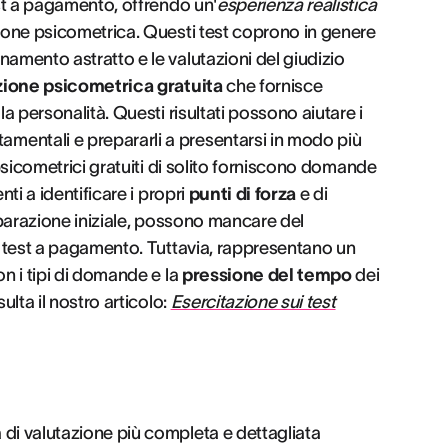
est a pagamento, offrendo un'
esperienza realistica
zione psicometrica. Questi test coprono in genere
namento astratto e le valutazioni del giudizio
zione psicometrica gratuita
che fornisce
la personalità. Questi risultati possono aiutare i
mentali e prepararli a presentarsi in modo più
 psicometrici gratuiti di solito forniscono domande
nti a identificare i propri
punti di forza
e di
reparazione iniziale, possono mancare del
dai test a pagamento. Tuttavia, rappresentano un
on i tipi di domande e la
pressione del tempo
dei
ulta il nostro articolo:
Esercitazione sui test
 di valutazione più completa e dettagliata