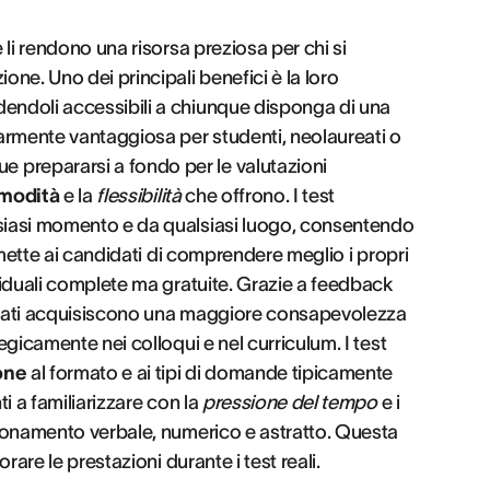
 li rendono una risorsa preziosa per chi si
one. Uno dei principali benefici è la loro
endendoli accessibili a chiunque disponga di una
armente vantaggiosa per studenti, neolaureati o
 prepararsi a fondo per le valutazioni
modità
e la
flessibilità
che offrono. I test
lsiasi momento e da qualsiasi luogo, consentendo
ermette ai candidati di comprendere meglio i propri
ividuali complete ma gratuite. Grazie a feedback
ndidati acquisiscono una maggiore consapevolezza
tegicamente nei colloqui e nel curriculum. I test
one
al formato e ai tipi di domande tipicamente
ti a familiarizzare con la
pressione del tempo
e i
agionamento verbale, numerico e astratto. Questa
orare le prestazioni durante i test reali.