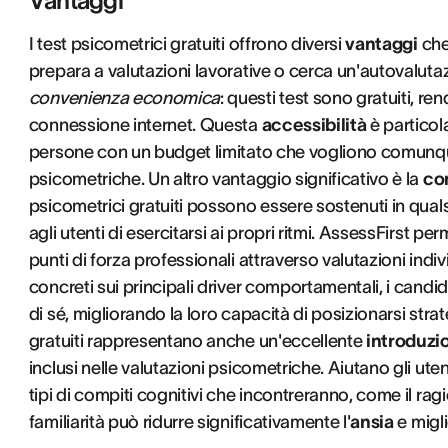
Vantaggi
I test psicometrici gratuiti offrono diversi
vantaggi
che
prepara a valutazioni lavorative o cerca un'autovalutazi
convenienza economica
: questi test sono gratuiti, r
connessione internet. Questa
accessibilità
è particol
persone con un budget limitato che vogliono comunque
psicometriche. Un altro vantaggio significativo è la
co
psicometrici gratuiti possono essere sostenuti in qua
agli utenti di esercitarsi ai propri ritmi. AssessFirst p
punti di forza professionali attraverso valutazioni ind
concreti sui principali driver comportamentali, i ca
di sé, migliorando la loro capacità di posizionarsi stra
gratuiti rappresentano anche un'eccellente
introduzi
inclusi nelle valutazioni psicometriche. Aiutano gli uten
tipi di compiti cognitivi che incontreranno, come il r
familiarità può ridurre significativamente l'
ansia
e migli