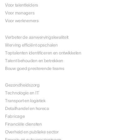
Voor talentleiders
Voor managers
Voor werknemers
PER USE CASE
Verbeter de aanwervingskwaliteit
Werving efficiënt opschalen
Toptalenten identificeren en ontwikkelen
Talent behouden en betrekken
Bouw goed presterende teams
PER BRANCHE
Gezondheidszorg
Technologie en IT
Transport en logistiek
Detailhandel en horeca
Fabricage
Financiële diensten
Overheid en publieke sector
Energie en nutsvoorzieningen