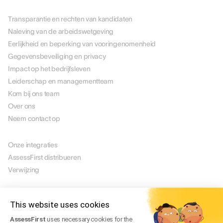
OVER ONS
Transparantie en rechten van kandidaten
Naleving van de arbeidswetgeving
Eerlijkheid en beperking van vooringenomenheid
Gegevensbeveiliging en privacy
Impact op het bedrijfsleven
Leiderschap en managementteam
Kom bij ons team
Over ons
Neem contact op
PARTNERS
Onze integraties
AssessFirst distribueren
Verwijzing
JURIDISCH
Juridische mededeling
This website uses cookies
Manage Cookies
AssessFirst
uses necessary cookies for the
Gebruiksvoorwaarden