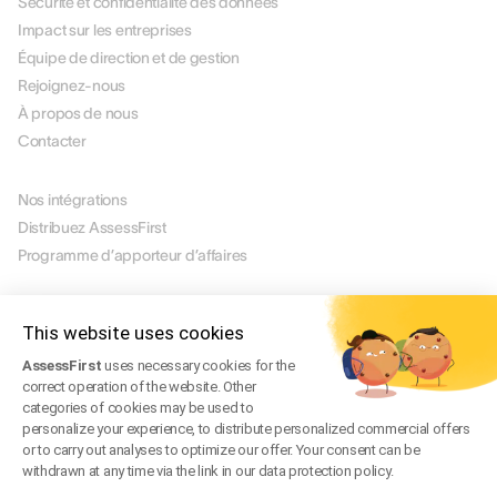
Sécurité et confidentialité des données
Impact sur les entreprises
Équipe de direction et de gestion
Rejoignez-nous
À propos de nous
Contacter
PARTENAIRES
Nos intégrations
Distribuez AssessFirst
Programme d’apporteur d’affaires
LÉGAL
Mentions légales
This website uses cookies
Gérer mes cookies
AssessFirst
uses necessary cookies for the
CGU
correct operation of the website. Other
CGV
categories of cookies may be used to
Politique de confidentialité
personalize your experience, to distribute personalized commercial offers
or to carry out analyses to optimize our offer. Your consent can be
FAQ légale
withdrawn at any time via the link in our data protection policy.
Trust Center