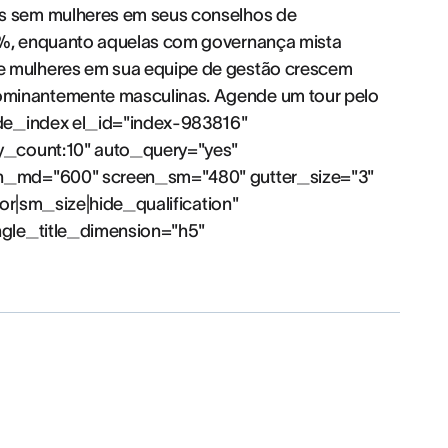
s sem mulheres em seus conselhos de
%, enquanto aquelas com governança mista
 mulheres em sua equipe de gestão crescem
minantemente masculinas. Agende um tour pelo
ode_index el_id="index-983816"
y_count:10" auto_query="yes"
en_md="600" screen_sm="480" gutter_size="3"
hor|sm_size|hide_qualification"
ngle_title_dimension="h5"