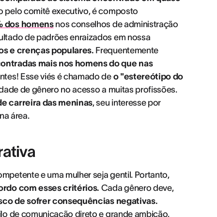
o pelo comitê executivo, é composto
 dos homens
nos conselhos de administração
ultado de padrões enraizados em nossa
os e crenças populares.
Frequentemente
contradas mais nos homens do que nas
ntes! Esse viés é chamado de
o "estereótipo do
idade de gênero no acesso a muitas profissões.
de carreira das meninas
, seu interesse por
na área.
rativa
petente e uma mulher seja gentil. Portanto,
ordo com esses critérios.
Cada gênero deve,
sco de sofrer consequências negativas.
ilo de comunicação direto e grande ambição,