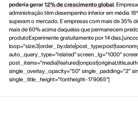
poderia gerar
12% de crescimento global
. Empresa
administração têm desempenho inferior em média 18
superam o mercado. E empresas com mais de 35% de
mais de 60% acima daquelas que permanecem predo
produtoExperimente gratuitamente por 14 dias.[unc
loop="size:3|order_by:date|post_type:post|taxonom
auto_query_type="related" screen_lg="1000" scre
post_items="media|featured|onpost|original,title,aut
single_overlay_opacity="50" single_padding="2" si
single_title_height="fontheight-179065"]