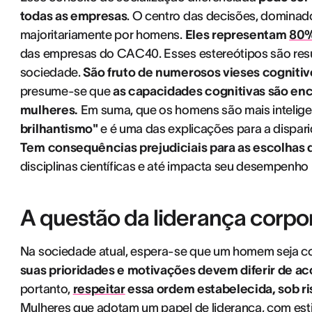
todas as empresas
. O centro das decisões, dominad
majoritariamente por homens.
Eles representam
80%
das empresas do CAC40. Esses estereótipos são res
sociedade.
São fruto de numerosos vieses cognitiv
presume-se que
as capacidades cognitivas são en
mulheres.
Em suma, que os homens são mais intelige
brilhantismo"
e é uma das explicações para a dispar
Tem consequências prejudiciais para as escolhas 
disciplinas científicas e até impacta seu desempenho 
A questão da liderança corpo
Na sociedade atual, espera-se que um homem seja com
suas prioridades e motivações devem diferir de ac
portanto,
respeitar
essa ordem estabelecida, sob ri
Mulheres que adotam um papel de liderança, com est