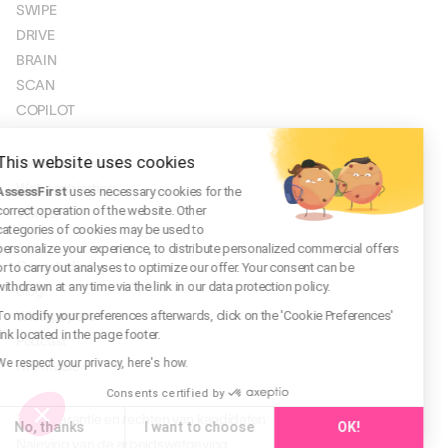
SWIPE
DRIVE
BRAIN
SCAN
COPILOT
PRIJSSTELLING
This website uses cookies
Jaarabonnement
Webaanbieding
AssessFirst
uses necessary cookies for the
correct operation of the website. Other
VOICE
categories of cookies may be used to
MIDDELEN
personalize your experience, to distribute personalized commercial offers
Casestudies
or to carry out analyses to optimize our offer. Your consent can be
withdrawn at any time via the link in our data protection policy.
Blog
To modify your preferences afterwards, click on the 'Cookie Preferences'
Whitepapers
link located in the page footer.
Podcast
We respect your privacy, here's how.
HR-missie
OVER ONS
Consents certified by
Transparantie en rechten van kandidaten
No, thanks
I want to choose
OK!
Naleving van de arbeidswetgeving