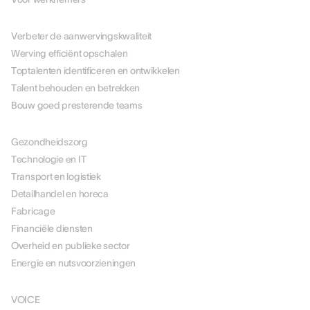
PER USE CASE
Verbeter de aanwervingskwaliteit
Werving efficiënt opschalen
Toptalenten identificeren en ontwikkelen
Talent behouden en betrekken
Bouw goed presterende teams
PER BRANCHE
Gezondheidszorg
Technologie en IT
Transport en logistiek
Detailhandel en horeca
Fabricage
Financiële diensten
Overheid en publieke sector
Energie en nutsvoorzieningen
OPLOSSINGEN
VOICE