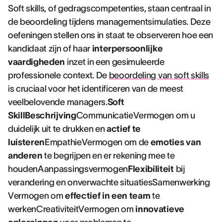
Soft skills, of gedragscompetenties, staan centraal in
de beoordeling tijdens managementsimulaties. Deze
oefeningen stellen ons in staat te observeren hoe een
kandidaat zijn of haar
interpersoonlijke
vaardigheden
inzet in een gesimuleerde
professionele context. De
beoordeling van soft skills
is cruciaal voor het identificeren van de meest
veelbelovende managers.
Soft
SkillBeschrijving
CommunicatieVermogen om u
duidelijk uit te drukken en
actief te
luisteren
EmpathieVermogen om de
emoties van
anderen
te begrijpen en er rekening mee te
houdenAanpassingsvermogen
Flexibiliteit
bij
verandering en onverwachte situatiesSamenwerking
Vermogen om
effectief in een team
te
werkenCreativiteitVermogen om
innovatieve