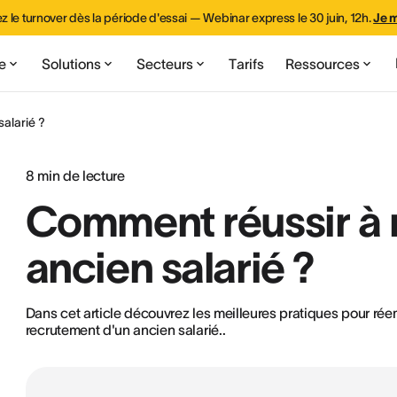
z le turnover dès la période d'essai — Webinar express le 30 juin, 12h.
Je m
e
Solutions
Secteurs
Tarifs
Ressources
alarié ?
8
min de lecture
Comment réussir à
ancien salarié ?
Dans cet article découvrez les meilleures pratiques pour ré
recrutement d'un ancien salarié..