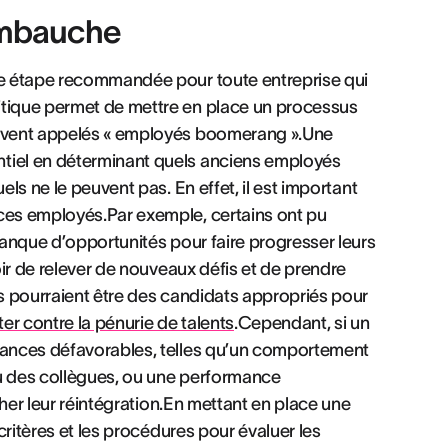
éembauche
ère étape recommandée pour toute entreprise qui
itique permet de mettre en place un processus
souvent appelés « employés boomerang ».Une
ntiel en déterminant quels anciens employés
els ne le peuvent pas. En effet, il est important
 ces employés.Par exemple, certains ont pu
 manque d’opportunités pour faire progresser leurs
poir de relever de nouveaux défis et de prendre
ls pourraient être des candidats appropriés pour
tter contre la pénurie de talents
.Cependant, si un
stances défavorables, telles qu’un comportement
ou des collègues, ou une performance
êcher leur réintégration.En mettant en place une
 critères et les procédures pour évaluer les