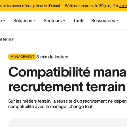
z le turnover dès la période d'essai — Webinar express le 30 juin, 12h.
Je m
e
Solutions
Secteurs
Tarifs
Ressources
 terrain
8
min de lecture
MANAGEMENT
Compatibilité mana
recrutement terrain
Sur les métiers terrain, la réussite d'un recrutement ne dé
compatibilité avec le manager change tout.