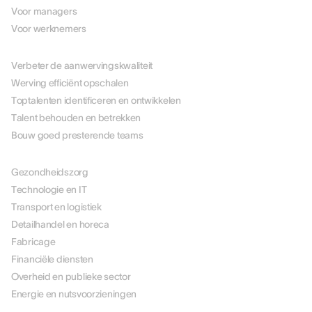
Voor managers
Voor werknemers
PER USE CASE
Verbeter de aanwervingskwaliteit
Werving efficiënt opschalen
Toptalenten identificeren en ontwikkelen
Talent behouden en betrekken
Bouw goed presterende teams
PER BRANCHE
Gezondheidszorg
Technologie en IT
Transport en logistiek
Detailhandel en horeca
Fabricage
Financiële diensten
Overheid en publieke sector
Energie en nutsvoorzieningen
OPLOSSINGEN