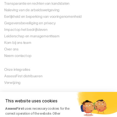
Transparantie en rechten van kandidaten
Naleving van de arbeidswetgeving
Eerlijkheid en beperking van vooringenomenheid
Gegevensbeveiliging en privacy
Impact op het bedrijfsleven
Leiderschap en managementteam
Kom bij ons team
Over ons
Neem contact op
PARTNERS
Onze integraties
AssessFirst distribueren
Verwijzing
JURIDISCH
Juridische mededeling
This website uses cookies
Manage Cookies
AssessFirst
uses necessary cookies for the
Gebruiksvoorwaarden
correct operation of the website. Other
Servicevoorwaarden