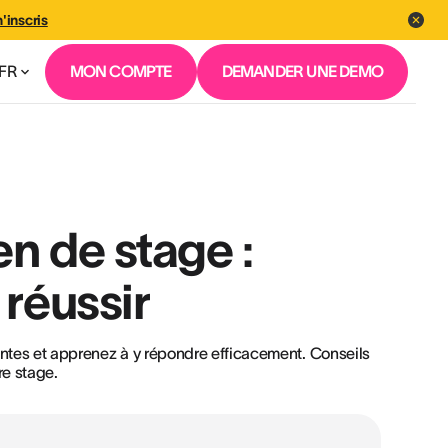
'inscris
FR
MON COMPTE
DEMANDER UNE DEMO
en de stage :
réussir
entes et apprenez à y répondre efficacement. Conseils
re stage.