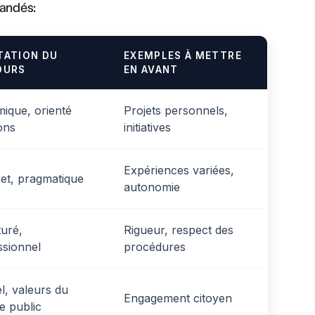
mandés:
TATION DU
EXEMPLES À METTRE
OURS
EN AVANT
ique, orienté
Projets personnels,
ons
initiatives
Expériences variées,
et, pragmatique
autonomie
turé,
Rigueur, respect des
ssionnel
procédures
l, valeurs du
Engagement citoyen
e public