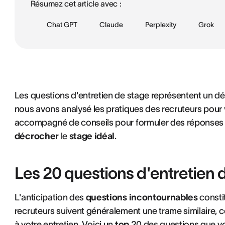
Résumez cet article avec :
Chat GPT
Claude
Perplexity
Grok
Les questions d'entretien de stage représentent un déf
nous avons analysé les pratiques des recruteurs pour 
accompagné de conseils pour formuler des réponses p
décrocher
le
stage idéal
.
Les 20 questions d'entretien 
L'anticipation des
questions incontournables
constit
recruteurs suivent généralement une trame similaire, 
à votre entretien
. Voici un
top
20 des questions que vo