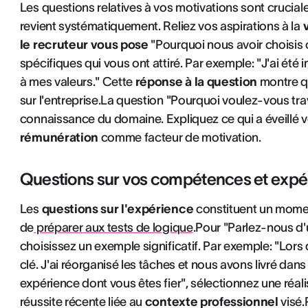
Les questions relatives à vos motivations sont crucia
revient systématiquement. Reliez vos aspirations à la
le recruteur vous pose
"Pourquoi nous avoir choisis
spécifiques qui vous ont attiré. Par exemple: "J'ai ét
à mes valeurs." Cette
réponse à la question
montre q
sur l'entreprise.La question "Pourquoi voulez-vous tra
connaissance du domaine. Expliquez ce qui a éveillé v
rémunération
comme facteur de motivation.
Questions sur vos compétences et expé
Les
questions sur l'expérience
constituent un momen
de
préparer aux tests de logique
.Pour "Parlez-nous d
choisissez un exemple significatif. Par exemple: "Lor
clé. J'ai réorganisé les tâches et nous avons livré dans
expérience dont vous êtes fier", sélectionnez une réali
réussite récente liée au
contexte professionnel
visé.