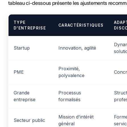
tableau ci-dessous présente les ajustements recom
TYPE
ADAP
CARACTÉRISTIQUES
D'ENTREPRISE
DISC
Dynam
Startup
Innovation, agilité
soluti
Proximité,
PME
Concr
polyvalence
Grande
Processus
Struc
entreprise
formalisés
profe
Mission d'intérêt
Forme
Secteur public
général
servic