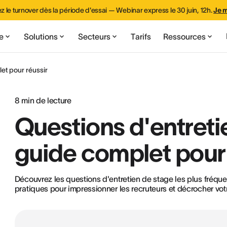
z le turnover dès la période d'essai — Webinar express le 30 juin, 12h.
Je m
e
Solutions
Secteurs
Tarifs
Ressources
et pour réussir
8
min de lecture
Questions d'entreti
guide complet pour 
Découvrez les questions d'entretien de stage les plus fréqu
pratiques pour impressionner les recruteurs et décrocher vot