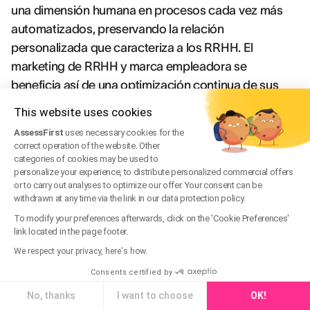
una dimensión humana en procesos cada vez más
automatizados, preservando la relación
personalizada que caracteriza a los RRHH. El
marketing de RRHH y marca empleadora se
beneficia así de una optimización continua de sus
procesos.
This website uses cookies
AssessFirst
uses necessary cookies for the
Medición del rendimiento y ROI del
correct operation of the website. Other
categories of cookies may be used to
marketing de RRHH
personalize your experience, to distribute personalized commercial offers
or to carry out analyses to optimize our offer. Your consent can be
La medición del rendimiento constituye un desafío
withdrawn at any time via the link in our data protection policy.
crucial para legitimar las inversiones en marketing de
To modify your preferences afterwards, click on the 'Cookie Preferences'
link located in the page footer.
RRHH y marca empleadora. Los KPIs específicos
incluyen el coste por contratación, el tiempo medio
We respect your privacy, here's how.
de reclutamiento, las tasas de conversión en cada
Consents certified by
etapa del proceso y los indicadores de retención. El
No, thanks
I want to choose
OK!
ROI de las campañas de reclutamiento se calcula