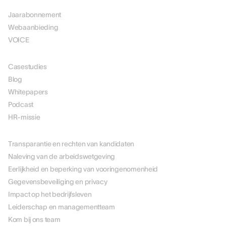
Jaarabonnement
Webaanbieding
VOICE
MIDDELEN
Casestudies
Blog
Whitepapers
Podcast
HR-missie
OVER ONS
Transparantie en rechten van kandidaten
Naleving van de arbeidswetgeving
Eerlijkheid en beperking van vooringenomenheid
Gegevensbeveiliging en privacy
Impact op het bedrijfsleven
Leiderschap en managementteam
Kom bij ons team