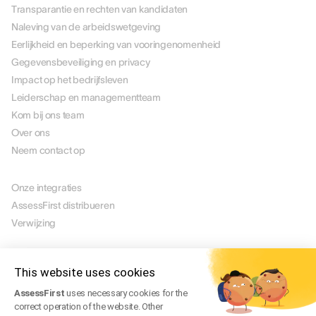
Transparantie en rechten van kandidaten
Naleving van de arbeidswetgeving
Eerlijkheid en beperking van vooringenomenheid
Gegevensbeveiliging en privacy
Impact op het bedrijfsleven
Leiderschap en managementteam
Kom bij ons team
Over ons
Neem contact op
PARTNERS
Onze integraties
AssessFirst distribueren
Verwijzing
JURIDISCH
Juridische mededeling
This website uses cookies
Manage Cookies
AssessFirst
uses necessary cookies for the
Gebruiksvoorwaarden
correct operation of the website. Other
Servicevoorwaarden