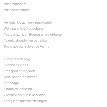
Voor managers
Voor werknemers
PER USE CASE
Verbeter de aanwervingskwaliteit
Werving efficiënt opschalen
Toptalenten identificeren en ontwikkelen
Talent behouden en betrekken
Bouw goed presterende teams
PER BRANCHE
Gezondheidszorg
Technologie en IT
Transport en logistiek
Detailhandel en horeca
Fabricage
Financiële diensten
Overheid en publieke sector
Energie en nutsvoorzieningen
OPLOSSINGEN