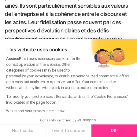
aînés. Ils sont particulièrement sensibles aux valeurs
de l'entreprise et à la cohérence entre le discours et
les actes. Leur fidélisation passe souvent par des
perspectives d'évolution claires et des défis
régulièrement renouvelés.Les collaborateurs plus
expérimentés (génération X et baby-boomers)
This website uses cookies
accordent généralement plus d'importance à la
AssessFirst
uses necessary cookies for the
stabilité, à la reconnaissance de leur expertise et à la
correct operation of the website. Other
categories of cookies may be used to
transmission de leur savoir-faire. Des programmes
personalize your experience, to distribute personalized commercial offers
de mentorat inversé, où ils partagent leur expérience
or to carry out analyses to optimize our offer. Your consent can be
withdrawn at any time via the link in our data protection policy.
tout en bénéficiant des compétences digitales des
plus jeunes, peuvent fortement contribuer à leur
To modify your preferences afterwards, click on the 'Cookie Preferences'
link located in the page footer.
engagement.L'adoption d'une
organisation basée
We respect your privacy, here's how.
sur les compétences
plutôt que sur l'ancienneté
Consents certified by
facilite cette approche générationnelle différenciée
tout en maintenant l'équité dans la gestion des
No, thanks
I want to choose
OK!