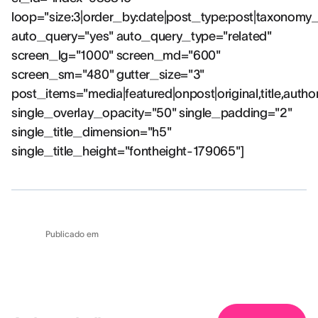
loop="size:3|order_by:date|post_type:post|taxonomy
auto_query="yes" auto_query_type="related"
screen_lg="1000" screen_md="600"
screen_sm="480" gutter_size="3"
post_items="media|featured|onpost|original,title,autho
single_overlay_opacity="50" single_padding="2"
single_title_dimension="h5"
single_title_height="fontheight-179065"]
Publicado em