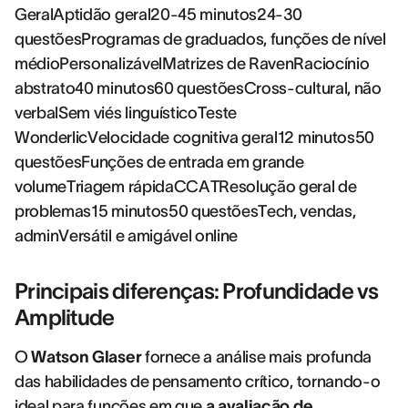
GeralAptidão geral20-45 minutos24-30
questõesProgramas de graduados, funções de nível
médioPersonalizávelMatrizes de RavenRaciocínio
abstrato40 minutos60 questõesCross-cultural, não
verbalSem viés linguísticoTeste
WonderlicVelocidade cognitiva geral12 minutos50
questõesFunções de entrada em grande
volumeTriagem rápidaCCATResolução geral de
problemas15 minutos50 questõesTech, vendas,
adminVersátil e amigável online
Principais diferenças: Profundidade vs
Amplitude
O
Watson Glaser
fornece a análise mais profunda
das habilidades de pensamento crítico, tornando-o
ideal para funções em que
a avaliação de