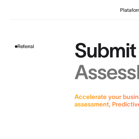
Platafo
Submit 
Referral
AssessF
Accelerate your busin
assessment, Predicti