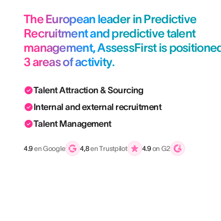
The European leader in Predictive
Recruitment and predictive talent
management, AssessFirst is positioned
3 areas of activity.
Talent Attraction & Sourcing
Internal and external recruitment
Talent Management
4.9
en Google
4,8
en Trustpilot
4.9
on G2