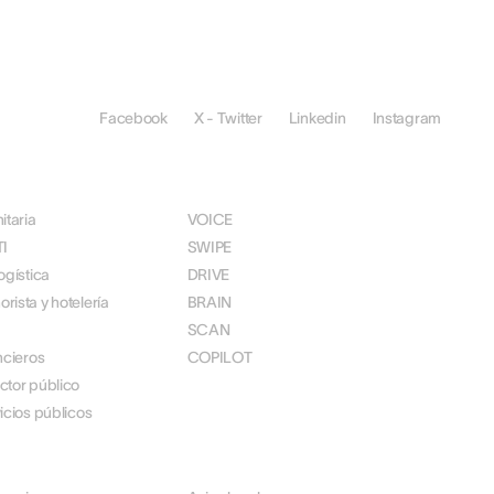
Facebook
X - Twitter
Linkedin
Instagram
R
SOLUCIONES
itaria
VOICE
TI
SWIPE
ogística
DRIVE
rista y hotelería
BRAIN
SCAN
ncieros
COPILOT
ctor público
icios públicos
JURÍDICO