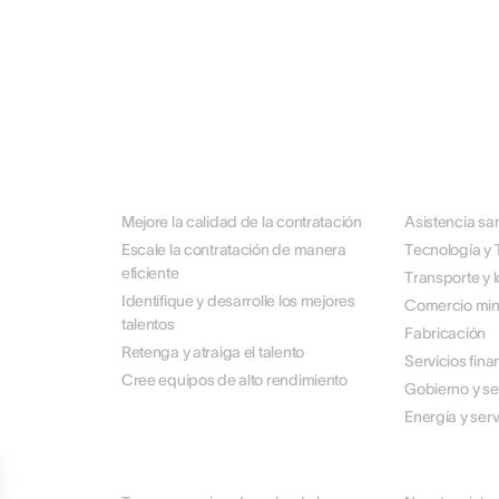
POR CASO DE USO
POR SECTO
Mejore la calidad de la contratación
Asistencia san
Escale la contratación de manera
Tecnología y 
eficiente
Transporte y l
Identifique y desarrolle los mejores
Comercio mino
talentos
Fabricación
Retenga y atraiga el talento
Servicios fina
Cree equipos de alto rendimiento
Gobierno y se
Energía y serv
ACERCA DE NOSOTROS
SOCIOS